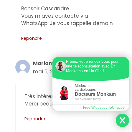
Bonsoir Cassandre
Vous m’avez contacté via
WhatsApp. Je vous rappelle demain
Répondre
Prenez votre rendez-vous pour
Mariama
une téléconsultation avec Dr
mai 5, 2024 à 10:11 pm
Monkams en Un Clic !
Médecins
cardiologues
Docteurs Monkam
Très intéressant
No available today
Merci beaucoup
Free Widget by ToChat.be
Répondre