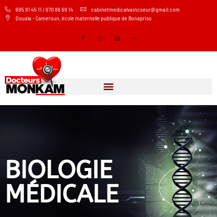
695 91 45 11 / 670 86 69 14
cabinetmedicalvaincoeur@gmail.com
Douala - Cameroun, école maternelle publique de Bonapriso
BIOLOGIE
MÉDICALE