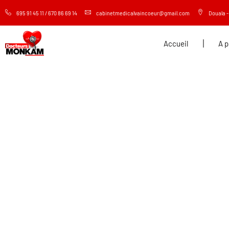
695 91 45 11 / 670 86 69 14
cabinetmedicalvaincoeur@gmail.com
Douala -
Accueil
A 