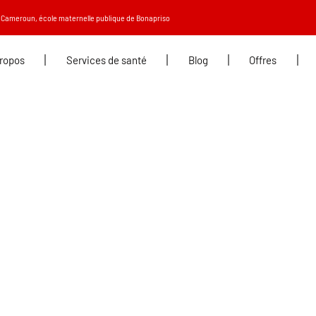
 Cameroun, école maternelle publique de Bonapriso
propos
Services de santé
Blog
Offres