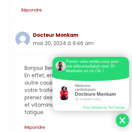
Répondre
Docteur Monkam
mai 30, 2024 à 9:46 am
Prenez votre rendez-vous pour
une téléconsultation avec Dr
Bonjour Benb
Monkams en Un Clic !
En effet, en cas de vertiges sans
autre cause apparente, poursuivez
Médecins
votre traitement habituel et
cardiologues
Docteurs Monkam
prenez des aliments riches en fer
No available today
et vitamines pour lutter contre la
Free Widget by ToChat.be
fatigue.
Répondre