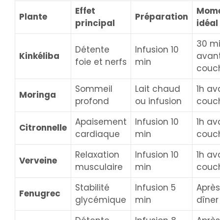
Effet
Mom
Plante
Préparation
principal
idéal
30 m
Détente
Infusion 10
Kinkéliba
avan
foie et nerfs
min
couc
Sommeil
Lait chaud
1h av
Moringa
profond
ou infusion
couc
Apaisement
Infusion 10
1h av
Citronnelle
cardiaque
min
couc
Relaxation
Infusion 10
1h av
Verveine
musculaire
min
couc
Stabilité
Infusion 5
Après
Fenugrec
glycémique
min
dîner