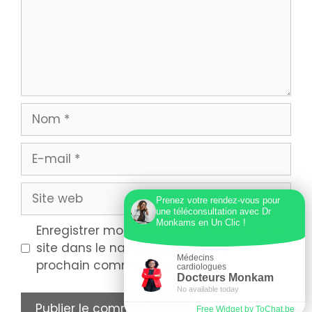
Prenez votre rendez-vous pour
une téléconsultation avec Dr
Monkams en Un Clic !
Enregistrer mon nom, mon e-mail et mon
site dans le navigateur pour mon
Médecins
prochain commentaire.
cardiologues
Docteurs Monkam
No available today
Free Widget by ToChat.be